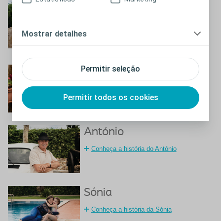
Zaida
Conheça a história da Zaida
Mostrar detalhes
Permitir seleção
Filomena
Conheça a história da Filomena
Permitir todos os cookies
António
Conheça a história do António
Sónia
Conheça a história da Sónia