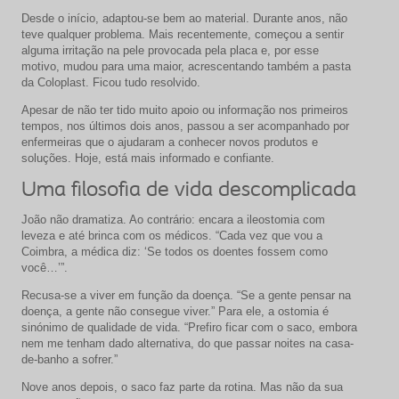
Desde o início, adaptou-se bem ao material. Durante anos, não
teve qualquer problema. Mais recentemente, começou a sentir
alguma irritação na pele provocada pela placa e, por esse
motivo, mudou para uma maior, acrescentando também a pasta
da Coloplast. Ficou tudo resolvido.
Apesar de não ter tido muito apoio ou informação nos primeiros
tempos, nos últimos dois anos, passou a ser acompanhado por
enfermeiras que o ajudaram a conhecer novos produtos e
soluções. Hoje, está mais informado e confiante.
Uma filosofia de vida descomplicada
João não dramatiza. Ao contrário: encara a ileostomia com
leveza e até brinca com os médicos. “Cada vez que vou a
Coimbra, a médica diz: ‘Se todos os doentes fossem como
você…’”.
Recusa-se a viver em função da doença. “Se a gente pensar na
doença, a gente não consegue viver.” Para ele, a ostomia é
sinónimo de qualidade de vida. “Prefiro ficar com o saco, embora
nem me tenham dado alternativa, do que passar noites na casa-
de-banho a sofrer.”
Nove anos depois, o saco faz parte da rotina. Mas não da sua