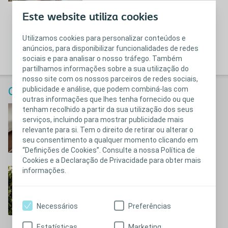
Este website utiliza cookies
Utilizamos cookies para personalizar conteúdos e
anúncios, para disponibilizar funcionalidades de redes
sociais e para analisar o nosso tráfego. Também
partilhamos informações sobre a sua utilização do
nosso site com os nossos parceiros de redes sociais,
publicidade e análise, que podem combiná-las com
Calendário Coloplast 2025
outras informações que lhes tenha fornecido ou que
Ângelo
tenham recolhido a partir da sua utilização dos seus
serviços, incluindo para mostrar publicidade mais
Conheça a história do Ângelo
relevante para si. Tem o direito de retirar ou alterar o
seu consentimento a qualquer momento clicando em
“Definições de Cookies”. Consulte a nossa Política de
Cookies e a Declaração de Privacidade para obter mais
informações.
Rosa
Conheça a história da Rosa
Necessários
Preferências
Estatísticas
Marketing