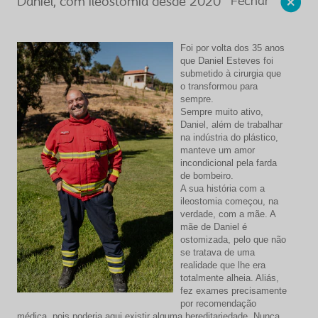
Fechar
Daniel, com ileostomia desde 2020
Foi por volta dos 35 anos
que Daniel Esteves foi
submetido à cirurgia que
o transformou para
sempre.
Sempre muito ativo,
Daniel, além de trabalhar
na indústria do plástico,
manteve um amor
incondicional pela farda
de bombeiro.
A sua história com a
ileostomia começou, na
verdade, com a mãe. A
mãe de Daniel é
ostomizada, pelo que não
se tratava de uma
realidade que lhe era
totalmente alheia. Aliás,
fez exames precisamente
por recomendação
médica, pois poderia aqui existir alguma hereditariedade. Nunca