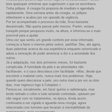
teve quaisquer sintomas que sugerissem o que se avizinhava.
Tinha pólipos. A cirurgia foi proposta de imediato e agendada
rapidamente. Uma semana antes da cirurgia, os pólipos
rebentaram e acabou por ser operado de urgência.
Por ter acompanhado o processo da mãe, ficou bastante
desanimado. Não queria passar pelo mesmo. Porém, estava
tranquilo porque pesquisou muito, na altura, e informou-se o mais
possível para a ajudar.
Uma vez que sentiu um grande conforto por estar informado,
começou a fazer o mesmo pelos outros: partilhar. Deu, até agora,
duas palestras acerca da sua experiência enquanto ostomizado e
adora a sensação de poder amenizar a dor e a ansiedade dos
outros.
Já a adaptação, nos dois primeiros meses, foi bastante
complicada. A humidade da pele e as pilosidades não
facilitavam, e o saco descolava com facilidade. «Mas, desde que
encontrei o material certo, nunca mais tive problemas. Hoje,
quando quero descansar a pele, uso outra marca por um ou dois
dias, mas regresso logo à Coloplast.»
Pensou-se, inicialmente, em fazer quimio e radioterapia, mas
tendo retirado o cólon e tudo estando controlado, optaram por
não seguir com os tratamentos, na época. Ainda assim,
continuaria a ser vigiado e aguarda nova cirurgia, agora
relacionada com tumores que levaram à inevitabilidade da
quimioterapia, mais recentemente.