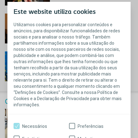
Este website utiliza cookies
Cândido
Utilizamos cookies para personalizar conteúdos e
Conheça a história do Cândido
anúncios, para disponibilizar funcionalidades de redes
sociais e para analisar o nosso tráfego. Também
partilhamos informações sobre a sua utilização do
nosso site com os nossos parceiros de redes sociais,
Paula
publicidade e análise, que podem combiná-las com
outras informações que lhes tenha fornecido ou que
Conheça a história da Paula
tenham recolhido a partir da sua utilização dos seus
serviços, incluindo para mostrar publicidade mais
relevante para si. Tem o direito de retirar ou alterar o
seu consentimento a qualquer momento clicando em
“Definições de Cookies”. Consulte a nossa Política de
Cookies e a Declaração de Privacidade para obter mais
Calendário Coloplast 2024
informações.
Joaquim
Conheça a história do Joaquim
Necessários
Preferências