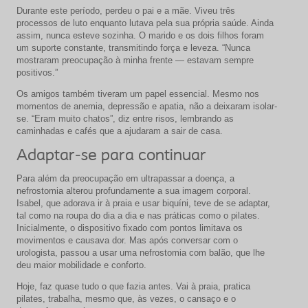
Durante este período, perdeu o pai e a mãe. Viveu três
processos de luto enquanto lutava pela sua própria saúde. Ainda
assim, nunca esteve sozinha. O marido e os dois filhos foram
um suporte constante, transmitindo força e leveza. “Nunca
mostraram preocupação à minha frente — estavam sempre
positivos.”
Os amigos também tiveram um papel essencial. Mesmo nos
momentos de anemia, depressão e apatia, não a deixaram isolar-
se. “Eram muito chatos”, diz entre risos, lembrando as
caminhadas e cafés que a ajudaram a sair de casa.
Adaptar-se para continuar
Para além da preocupação em ultrapassar a doença, a
nefrostomia alterou profundamente a sua imagem corporal.
Isabel, que adorava ir à praia e usar biquíni, teve de se adaptar,
tal como na roupa do dia a dia e nas práticas como o pilates.
Inicialmente, o dispositivo fixado com pontos limitava os
movimentos e causava dor. Mas após conversar com o
urologista, passou a usar uma nefrostomia com balão, que lhe
deu maior mobilidade e conforto.
Hoje, faz quase tudo o que fazia antes. Vai à praia, pratica
pilates, trabalha, mesmo que, às vezes, o cansaço e o