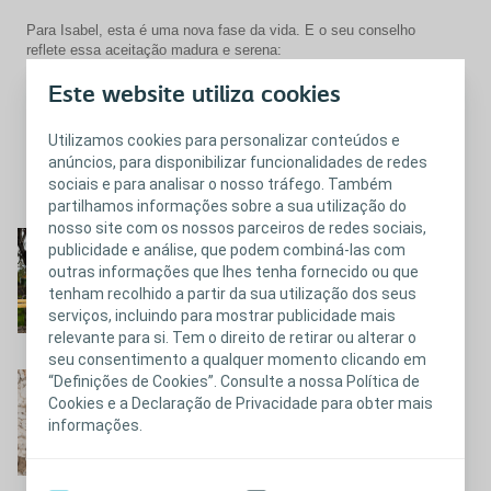
Para Isabel, esta é uma nova fase da vida. E o seu conselho
reflete essa aceitação madura e serena:
“Pensamento positivo. As coisas vão correr bem. Temos de ir ao
Este website utiliza cookies
fundo da nossa alma para ultrapassar todas as barreiras e
usufruir da vida. O que importa é estarmos junto das pessoas
Utilizamos cookies para personalizar conteúdos e
que nos amam. O saco é só um pormenor.”
anúncios, para disponibilizar funcionalidades de redes
sociais e para analisar o nosso tráfego. Também
partilhamos informações sobre a sua utilização do
Fechar
nosso site com os nossos parceiros de redes sociais,
Caroline
publicidade e análise, que podem combiná-las com
outras informações que lhes tenha fornecido ou que
Conheça a história da Caroline
tenham recolhido a partir da sua utilização dos seus
serviços, incluindo para mostrar publicidade mais
relevante para si. Tem o direito de retirar ou alterar o
seu consentimento a qualquer momento clicando em
Mihai
“Definições de Cookies”. Consulte a nossa Política de
Cookies e a Declaração de Privacidade para obter mais
Conheça a história do Mihai
informações.