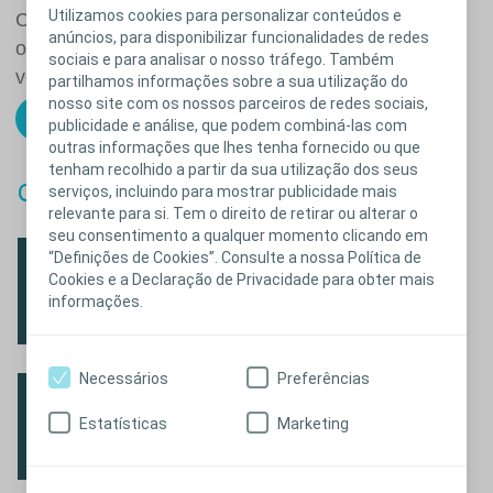
Utilizamos cookies para personalizar conteúdos e
®
Coloplast
Care, destinados a apoiar pessoas com
anúncios, para disponibilizar funcionalidades de redes
ostomia e utilizadores de algálias ou de sondas
sociais e para analisar o nosso tráfego. Também
vesicais intermitentes no seu dia a dia.
partilhamos informações sobre a sua utilização do
nosso site com os nossos parceiros de redes sociais,
Saiba mais
publicidade e análise, que podem combiná-las com
outras informações que lhes tenha fornecido ou que
tenham recolhido a partir da sua utilização dos seus
Como viver com:
serviços, incluindo para mostrar publicidade mais
relevante para si. Tem o direito de retirar ou alterar o
seu consentimento a qualquer momento clicando em
Ostomia
“Definições de Cookies”. Consulte a nossa Política de
Cookies e a Declaração de Privacidade para obter mais
informações.
Saiba mais
Necessários
Preferências
Continência
Estatísticas
Marketing
Saiba mais