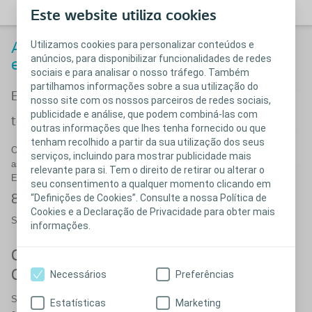
Este website utiliza cookies
Utilizamos cookies para personalizar conteúdos e
Apoio telefónico com uma equipa
anúncios, para disponibilizar funcionalidades de redes
especializada
sociais e para analisar o nosso tráfego. Também
partilhamos informações sobre a sua utilização do
Estamos à distância de um
nosso site com os nossos parceiros de redes sociais,
publicidade e análise, que podem combiná-las com
telefonema
outras informações que lhes tenha fornecido ou que
tenham recolhido a partir da sua utilização dos seus
Oferecemos dicas e ferramentas para o ajudar a
serviços, incluindo para mostrar publicidade mais
assumir o controlo dos problemas urinários.
relevante para si. Tem o direito de retirar ou alterar o
Estamos aqui para lhe dar uma mão sempre que precisar de apoio.
seu consentimento a qualquer momento clicando em
800 914 390
“Definições de Cookies”. Consulte a nossa Política de
(chamada gratuita)
Cookies e a Declaração de Privacidade para obter mais
Segunda a Sexta-feira: das 09h-13h e das 14h-17h
informações.
Como funciona o Coloplast Care -
Continência?
Necessários
Preferências
Sabemos que ter acesso a toda a informação necessária sobre
Estatísticas
Marketing