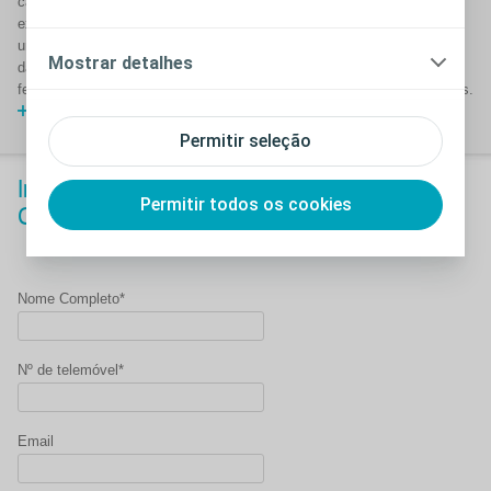
cateterismo intermitente nem sempre é fácil. Também sabemos que
existem dúvidas sobre o processo, quer seja a sua nova realidade ou
uma situação com que já lida há alguns anos. Estamos aqui para lhe
Mostrar detalhes
dar uma mão sempre que precisar de apoio – e oferecemos dicas e
ferramentas para o ajudar a assumir o controlo dos problemas urinários.
Saiba mais sobre o Programa Care
Permitir seleção
Inscreva-se hoje mesmo no Programa
Permitir todos os cookies
®
Coloplast
Care!
Nome Completo*
Nº de telemóvel*
Email