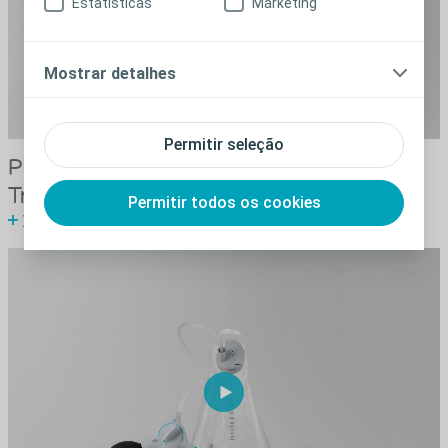
Estatísticas
Marketing
Mostrar detalhes
Permitir seleção
®
Peristeen
Plus com cone - Irrigação
Transanal
Permitir todos os cookies
Ver video