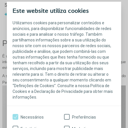
saudável
Este website utiliza cookies
Um estilo de vida melhor
resulta num intestino mais
Utilizamos cookies para personalizar conteúdos e
saudável
anúncios, para disponibilizar funcionalidades de redes
sociais e para analisar o nosso tráfego. Também
partilhamos informações sobre a sua utilização do
®
Peristeen
Plus
nosso site com os nossos parceiros de redes sociais,
publicidade e análise, que podem combiná-las com
É uma ferramenta que pode ajudá-lo no tratamento dos seus problemas
outras informações que lhes tenha fornecido ou que
intestinais, permitindo-lhe alcançar uma rotina de evacuação intestinal que
tenham recolhido a partir da sua utilização dos seus
evita perdas ou obstipação.
serviços, incluindo para mostrar publicidade mais
relevante para si. Tem o direito de retirar ou alterar o
A seguir, apresentamos três vídeos explicativos sobre o funcionamento do
seu consentimento a qualquer momento clicando em
®
Peristeen
Plus.
“Definições de Cookies”. Consulte a nossa Política de
Cookies e a Declaração de Privacidade para obter mais
informações.
Necessários
Preferências