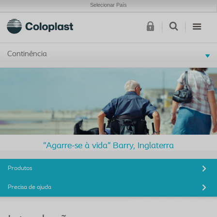
Selecionar País
Continência
"Agarre-se à vida" Barry, Inglaterra
Produtos
Precisa de ajuda