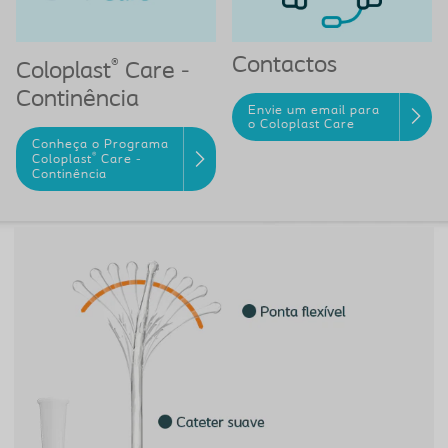
Contactos
®
Coloplast
Care -
Continência
Envie um email para
o Coloplast Care
Conheça o Programa
®
Coloplast
Care -
Continência