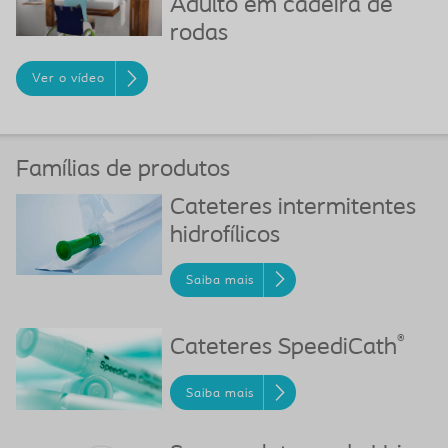
Adulto em cadeira de
rodas
Ver o vídeo
Famílias de produtos
Cateteres intermitentes
hidrofílicos
Saiba mais
®
Cateteres SpeediCath
Saiba mais