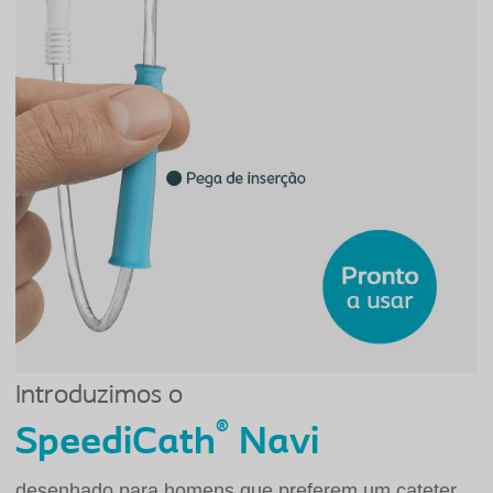
Introduzimos o
®
SpeediCath
Navi
desenhado para homens que preferem um cateter