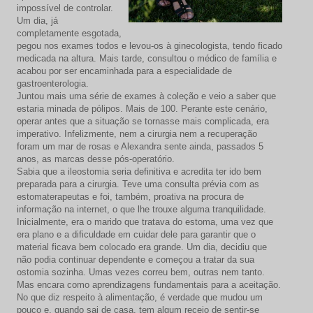
impossível de controlar.
Um dia, já
completamente esgotada,
pegou nos exames todos e levou-os à ginecologista, tendo ficado
medicada na altura. Mais tarde, consultou o médico de família e
acabou por ser encaminhada para a especialidade de
gastroenterologia.
Juntou mais uma série de exames à coleção e veio a saber que
estaria minada de pólipos. Mais de 100. Perante este cenário,
operar antes que a situação se tornasse mais complicada, era
imperativo. Infelizmente, nem a cirurgia nem a recuperação
foram um mar de rosas e Alexandra sente ainda, passados 5
anos, as marcas desse pós-operatório.
Sabia que a ileostomia seria definitiva e acredita ter ido bem
preparada para a cirurgia. Teve uma consulta prévia com as
estomaterapeutas e foi, também, proativa na procura de
informação na internet, o que lhe trouxe alguma tranquilidade.
Inicialmente, era o marido que tratava do estoma, uma vez que
era plano e a dificuldade em cuidar dele para garantir que o
material ficava bem colocado era grande. Um dia, decidiu que
não podia continuar dependente e começou a tratar da sua
ostomia sozinha. Umas vezes correu bem, outras nem tanto.
Mas encara como aprendizagens fundamentais para a aceitação.
No que diz respeito à alimentação, é verdade que mudou um
pouco e, quando sai de casa, tem algum receio de sentir-se