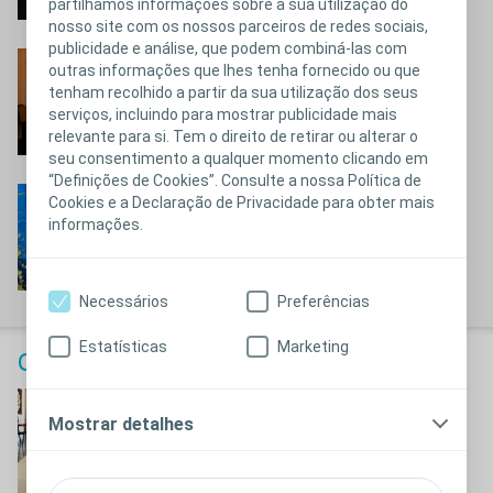
partilhamos informações sobre a sua utilização do
nosso site com os nossos parceiros de redes sociais,
publicidade e análise, que podem combiná-las com
Cândido
outras informações que lhes tenha fornecido ou que
tenham recolhido a partir da sua utilização dos seus
Conheça a história do Cândido
serviços, incluindo para mostrar publicidade mais
relevante para si. Tem o direito de retirar ou alterar o
seu consentimento a qualquer momento clicando em
“Definições de Cookies”. Consulte a nossa Política de
Paula
Cookies e a Declaração de Privacidade para obter mais
informações.
Conheça a história da Paula
Necessários
Preferências
Estatísticas
Marketing
Calendário Coloplast 2024
Joaquim
Mostrar detalhes
Conheça a história do Joaquim