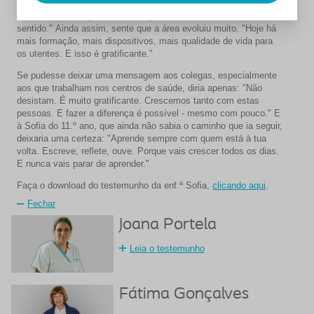
conheço o utente, que sei o que precisa. Mas continuo a
escrever bilhetes para o médico passar a receita. Não faz
sentido." Ainda assim, sente que a área evoluiu muito. "Hoje há
mais formação, mais dispositivos, mais qualidade de vida para
os utentes. E isso é gratificante."
Se pudesse deixar uma mensagem aos colegas, especialmente
aos que trabalham nos centros de saúde, diria apenas: "Não
desistam. É muito gratificante. Crescemos tanto com estas
pessoas. E fazer a diferença é possível - mesmo com pouco." E
à Sofia do 11.º ano, que ainda não sabia o caminho que ia seguir,
deixaria uma certeza: "Aprende sempre com quem está à tua
volta. Escreve, reflete, ouve. Porque vais crescer todos os dias.
E nunca vais parar de aprender."
Faça o download do testemunho da enf.ª Sofia,
clicando aqui
.
Fechar
Joana Portela
Leia o testemunho
Fátima Gonçalves