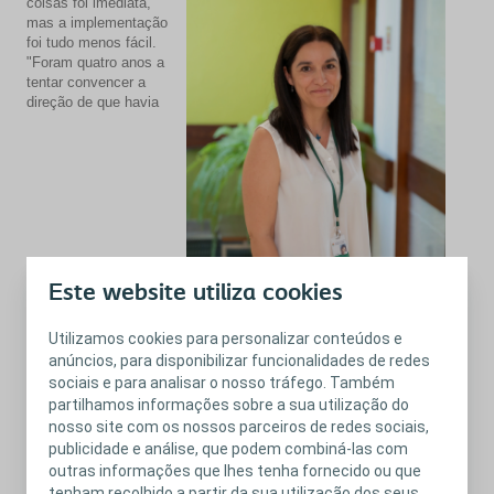
coisas foi imediata,
mas a implementação
foi tudo menos fácil.
"Foram quatro anos a
tentar convencer a
direção de que havia
Este website utiliza cookies
Utilizamos cookies para personalizar conteúdos e
anúncios, para disponibilizar funcionalidades de redes
sociais e para analisar o nosso tráfego. Também
necessidade. Disseram-me que não havia utentes com ostomia.
Tive de fazer levantamentos estatísticos, reunir dados e insistir."
partilhamos informações sobre a sua utilização do
Só em 2009, com o apoio do IPO, da Ordem dos Enfermeiros e
nosso site com os nossos parceiros de redes sociais,
depois de realizar uma pós-graduação em estomaterapia,
publicidade e análise, que podem combiná-las com
conseguiu criar oficialmente a consulta. Desde então, já
outras informações que lhes tenha fornecido ou que
passaram por lá centenas de pessoas. Sofia faz questão de
tenham recolhido a partir da sua utilização dos seus