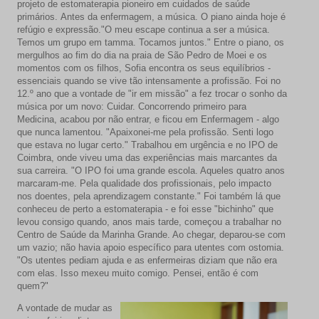
projeto de estomaterapia pioneiro em cuidados de saúde
primários. Antes da enfermagem, a música. O piano ainda hoje é
refúgio e expressão."O meu escape continua a ser a música.
Temos um grupo em tamma. Tocamos juntos." Entre o piano, os
mergulhos ao fim do dia na praia de São Pedro de Moei e os
momentos com os filhos, Sofia encontra os seus equilíbrios -
essenciais quando se vive tão intensamente a profissão. Foi no
12.º ano que a vontade de "ir em missão" a fez trocar o sonho da
música por um novo: Cuidar. Concorrendo primeiro para
Medicina, acabou por não entrar, e ficou em Enfermagem - algo
que nunca lamentou. "Apaixonei-me pela profissão. Senti logo
que estava no lugar certo." Trabalhou em urgência e no IPO de
Coimbra, onde viveu uma das experiências mais marcantes da
sua carreira. "O IPO foi uma grande escola. Aqueles quatro anos
marcaram-me. Pela qualidade dos profissionais, pelo impacto
nos doentes, pela aprendizagem constante." Foi também lá que
conheceu de perto a estomaterapia - e foi esse "bichinho" que
levou consigo quando, anos mais tarde, começou a trabalhar no
Centro de Saúde da Marinha Grande. Ao chegar, deparou-se com
um vazio; não havia apoio específico para utentes com ostomia.
"Os utentes pediam ajuda e as enfermeiras diziam que não era
com elas. Isso mexeu muito comigo. Pensei, então é com
quem?"
A vontade de mudar as