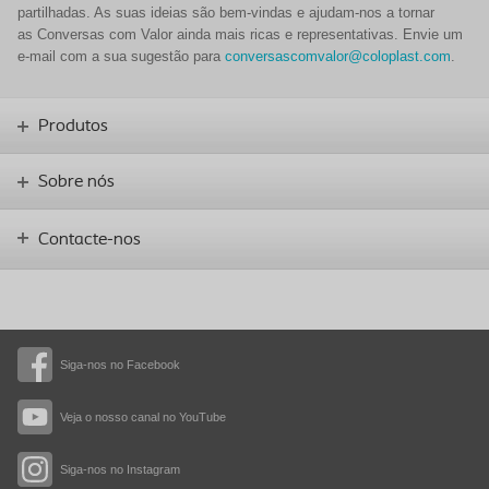
partilhadas. As suas ideias são bem-vindas e ajudam-nos a tornar
as
Conversas com Valor
ainda mais ricas e representativas.
Envie um
e-mail com a sua sugestão para
conversascomvalor@coloplast.com
.
Produtos
Sobre nós
Contacte-nos
Siga-nos no Facebook
Veja o nosso canal no YouTube
Siga-nos no Instagram