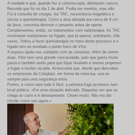
A verdade é que, quando fez a colonoscopia, detetaram cancro.
Recorda que foi no dia 1 de abril. Podia ser mentira, mas não.
Foi à consulta de cirurgia, fez TAC, ressonância magnética e
iniciou a quimioterapia. Como a área afetada era cerca de 9 cm
do ânus, convinha diminuir o tamanho antes de operar.
Complementou, então, os tratamentos com radioterapia. As TAC
mostraram metástases no fígado, que já operou, entretanto, três
vezes. Voltou a fazer quimioterapia no meio deste processo e o
fígado tem-se revelado o ponto fraco de Vitor.
A esposa ajuda nos cuidados com as ostomias. Além de serem
duas, Vitor tem uma grande concavidade, pelo que gasta muita
pasta e também anéis para que fique nivelado e menos propenso
a fugas e lesões na pele. Acrescenta que, desde que descobriu
os extensores da Coloplast, em forma de meia-lua, usa-os
sempre para uma segurança extra.
Porém, e como nem tudo é fácil, a primeira fuga acontece num
local público. «Foi uma situação delicada. Daquelas em que se
chega ao carro e é desesperante. Chorei muito. Não era tão
chorão como sou agora.»