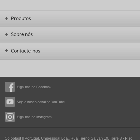
Produtos
Sobre nós
Contacte-nos
Siga-nos no Facebook
Veja o nosso canal no YouTube
Siga-nos no Instagram
Coloplast II Portugal, Unipessoal Lda., Rua Tierno Galvan 10, Torre 3 - Piso