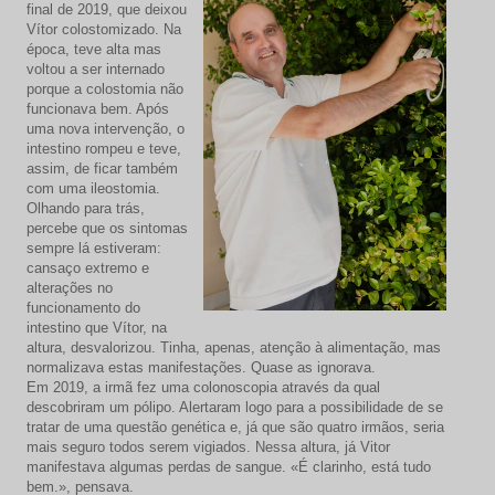
final de 2019, que deixou
Vítor colostomizado. Na
época, teve alta mas
voltou a ser internado
porque a colostomia não
funcionava bem. Após
uma nova intervenção, o
intestino rompeu e teve,
assim, de ficar também
com uma ileostomia.
Olhando para trás,
percebe que os sintomas
sempre lá estiveram:
cansaço extremo e
alterações no
funcionamento do
intestino que Vítor, na
altura, desvalorizou. Tinha, apenas, atenção à alimentação, mas
normalizava estas manifestações. Quase as ignorava.
Em 2019, a irmã fez uma colonoscopia através da qual
descobriram um pólipo. Alertaram logo para a possibilidade de se
tratar de uma questão genética e, já que são quatro irmãos, seria
mais seguro todos serem vigiados. Nessa altura, já Vitor
manifestava algumas perdas de sangue. «É clarinho, está tudo
bem.», pensava.