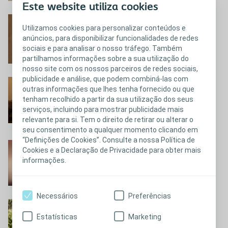
Este website utiliza cookies
Maria Odete
Utilizamos cookies para personalizar conteúdos e
anúncios, para disponibilizar funcionalidades de redes
Conheça a história da Maria Odete
sociais e para analisar o nosso tráfego. Também
partilhamos informações sobre a sua utilização do
nosso site com os nossos parceiros de redes sociais,
publicidade e análise, que podem combiná-las com
Dina
outras informações que lhes tenha fornecido ou que
tenham recolhido a partir da sua utilização dos seus
Conheça a história da Dina
serviços, incluindo para mostrar publicidade mais
relevante para si. Tem o direito de retirar ou alterar o
seu consentimento a qualquer momento clicando em
“Definições de Cookies”. Consulte a nossa Política de
Suellen
Cookies e a Declaração de Privacidade para obter mais
informações.
Conheça a história da Suellen
Necessários
Preferências
Alexandra
Estatísticas
Marketing
Conheça a história da Alexandra