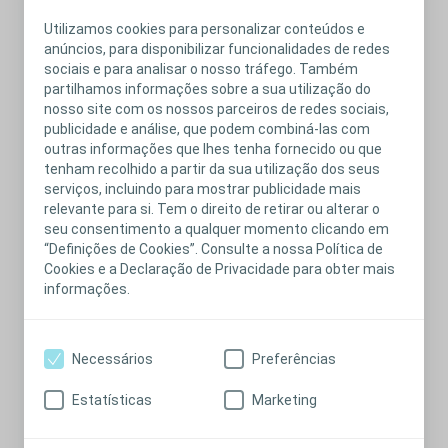
continue depois. Se sentir dor, interrompa a irrigação
Utilizamos cookies para personalizar conteúdos e
imediatamente, esvazie o balão e retire a sonda. Se a dor
anúncios, para disponibilizar funcionalidades de redes
persistir, contacte o seu médico ou profissional de saúde.
sociais e para analisar o nosso tráfego. Também
A irrigação tem riscos ou
partilhamos informações sobre a sua utilização do
nosso site com os nossos parceiros de redes sociais,
complicações?
publicidade e análise, que podem combiná-las com
Algumas pessoas têm problemas menores, como desconforto ou
outras informações que lhes tenha fornecido ou que
um pouco de sangramento. Se a sonda não for colocada
tenham recolhido a partir da sua utilização dos seus
corretamente, pode perfurar ou rasgar o intestino, embora isso
serviços, incluindo para mostrar publicidade mais
seja extremamente raro se seguir as instruções do seu médico
relevante para si. Tem o direito de retirar ou alterar o
ou profissional de saúde.
seu consentimento a qualquer momento clicando em
“Definições de Cookies”. Consulte a nossa Política de
O que acontece se eu tiver alguma
Cookies e a Declaração de Privacidade para obter mais
perda entre as irrigações?
informações.
Pode ocorrer alguma perda de água após uma irrigação,
especialmente nas primeiras vezes que a realizar. Isto pode ser
devido ao facto de a obstipação ou as fezes duras impedirem o
Necessários
Preferências
esvaziamento completo do intestino ou porque utilizou
demasiada água durante a irrigação. Certifique-se de que utiliza a
Estatísticas
Marketing
quantidade de água recomendada pelo seu médico ou
enfermeiro. Tente também permanecer na sanita por mais tempo.
Contacte o seu médico ou profissional de saúde para que o