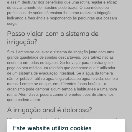
e assim desfrutar dos benefícios que uma rotina regular e eficaz
de esvaziamento do intestino pode trazer. O seu médico ou
profissional de saúde irá ensinar-lhe como realizar a irrigação,
indicando a frequência e respondendo às perguntas que possam
surgir.
Posso viajar com o sistema de
irrigação?
Sim. Lembre-se de levar o sistema de irrigação junto com uma
grande quantidade de sondas descartáveis, pois talvez não as
encontre em todos os lugares. Se for viajar para o estrangeiro,
peça ao seu médico um relatório que comprove que é utilizador
de um sistema de evacuação intestinal. Se a água da torneira
não for potável, utilize água engarrafada ou água fervida, sempre
morna. Lembre-se de que, em diferentes fusos horários, o
organismo pode demorar algum tempo a habituar-se a uma nova
rotina. Além disso, poderá comer diferentes tipos de alimentos
que o podem afetar.
A irrigação anal é dolorosa?
Não. A irrigação anal não é dolorosa e é perfeitamente segura. No
entanto, pode causar uma sensação estranha no início. Se sentir
Este website utiliza cookies
desconforto ao bombear a água, pare por um momento e