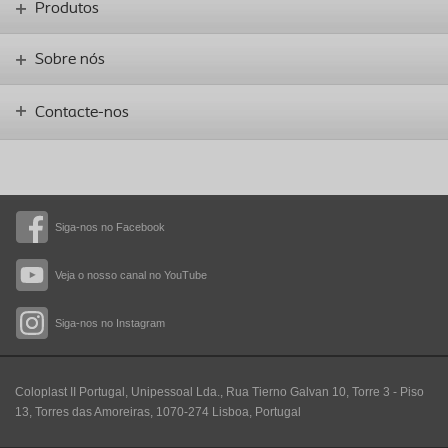
Produtos
Sobre nós
Contacte-nos
Siga-nos no Facebook
Veja o nosso canal no YouTube
Siga-nos no Instagram
Coloplast II Portugal, Unipessoal Lda., Rua Tierno Galvan 10, Torre 3 - Piso
13, Torres das Amoreiras, 1070-274 Lisboa, Portugal