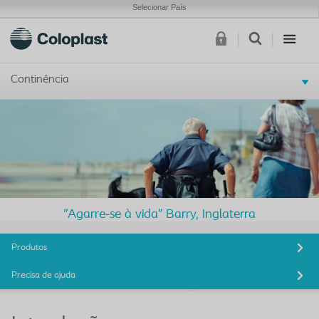
Selecionar País
Continência
"Agarre-se à vida" Barry, Inglaterra
Produtos
Precisa de ajuda