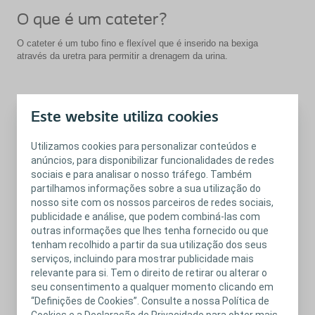
O que é um cateter?
O cateter é um tubo fino e flexível que é inserido na bexiga
através da uretra para permitir a drenagem da urina.
O que é cateterismo intermitente
Este website utiliza cookies
limpo?
O cateterismo intermitente limpo é uma técnica eficaz na gestão
Utilizamos cookies para personalizar conteúdos e
da bexiga baseada no esvaziamento regular e completo da
anúncios, para disponibilizar funcionalidades de redes
bexiga com um cateter estéril. Requer mãos bem lavadas e boa
sociais e para analisar o nosso tráfego. Também
higiene pessoal. A técnica limpa deve ser usada pelos pais
partilhamos informações sobre a sua utilização do
ajudando a criança, a própria criança ou ambos no ambiente
nosso site com os nossos parceiros de redes sociais,
doméstico.
publicidade e análise, que podem combiná-las com
Se necessário, o cateterismo intermitente limpo é normalmente
outras informações que lhes tenha fornecido ou que
introduzido imediatamente após o nascimento para evitar danos
tenham recolhido a partir da sua utilização dos seus
aos rins. Inicialmente os pais terão que fazer o procedimento,
serviços, incluindo para mostrar publicidade mais
mas quando for possível, a criança deve assumir a
responsabilidade.
relevante para si. Tem o direito de retirar ou alterar o
seu consentimento a qualquer momento clicando em
“Definições de Cookies”. Consulte a nossa Política de