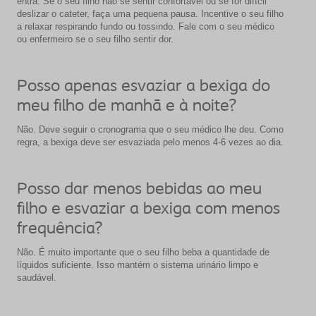
entra. Se o seu filho não se sentir confortável ou se for difícil
deslizar o cateter, faça uma pequena pausa. Incentive o seu filho
a relaxar respirando fundo ou tossindo. Fale com o seu médico
ou enfermeiro se o seu filho sentir dor.
Posso apenas esvaziar a bexiga do
meu filho de manhã e à noite?
Não. Deve seguir o cronograma que o seu médico lhe deu. Como
regra, a bexiga deve ser esvaziada pelo menos 4-6 vezes ao dia.
Posso dar menos bebidas ao meu
filho e esvaziar a bexiga com menos
frequência?
Não. É muito importante que o seu filho beba a quantidade de
líquidos suficiente. Isso mantém o sistema urinário limpo e
saudável.