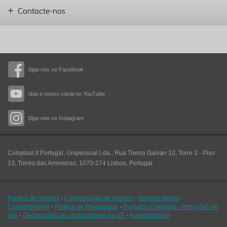
Contacte-nos
Siga-nos no Facebook
Veja o nosso canal no YouTube
Siga-nos no Instagram
Coloplast II Portugal, Unipessoal Lda., Rua Tierno Galvan 10, Torre 3 - Piso
13, Torres das Amoreiras, 1070-274 Lisboa, Portugal
Política de cookies
-
Configuração de cookies
-
Aspetos legais
-
Consentimento
-
Política de Privacidade
-
Produtos Coloplast - instruções de
uso
-
Declarações de conformidade da UE
-
Acessibilidade