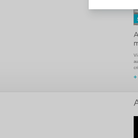
A
m
Ví
au
cr
A