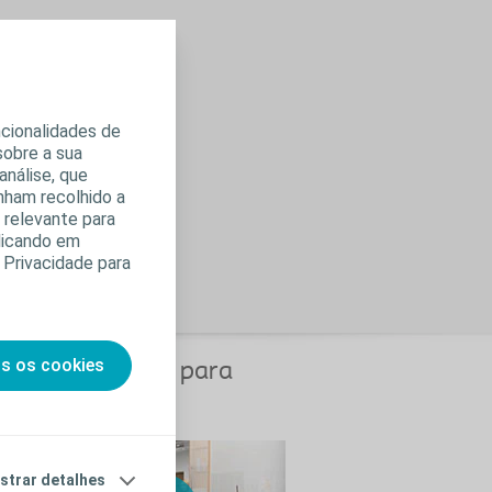
ncionalidades de
sobre a sua
análise, que
nham recolhido a
s relevante para
clicando em
 Privacidade para
os os cookies
to-cateterização para
strar detalhes