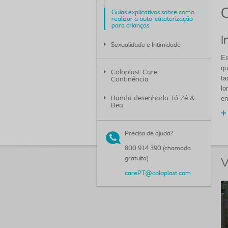
O
Guias explicativos sobre como
realizar a auto-cateterização
para crianças
I
Sexualidade e Intimidade
Es
qu
Coloplast Care
ta
Continência
lo
en
Banda desenhada Tó Zé &
Bea
Precisa de ajuda?
800 914 390 (chamada
gratuita)
V
carePT@coloplast.com