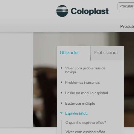
Produt
Utilizador
Profissional
Viver com problemas de
bexiga
Problemas intestinais
Lesão na medula espinhal
Esclerose múltipla
Espinha bífida
O que é a espinha bífida?
Viver com espinha bífida