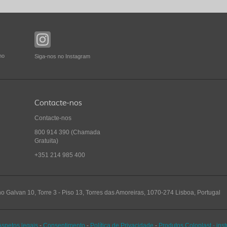
no
Siga-nos no Instagram
Contacte-nos
Contacte-nos
800 914 390
(Chamada
Gratuita)
+351 214 985 400
no Galvan 10, Torre 3 - Piso 13, Torres das Amoreiras, 1070-274 Lisboa, Portugal
Aspetos legais
-
Consentimento
-
Política de Privacidade
-
Produtos Coloplast - ins