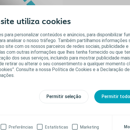
uestões
ite utiliza cookies
requentemente
s para personalizar conteúdos e anúncios, para disponibilizar fu
olocadas
para analisar o nosso tráfego. Também partilhamos informações 
so site com os nossos parceiros de redes sociais, publicidade e 
contre respostas para as perguntas
s com outras informações que lhes tenha fornecido ou que te
is frequentes sobre espinha bífida e
lização dos seus serviços, incluindo para mostrar publicidade mai
estões relacionadas com a gestão
o de retirar ou alterar o seu consentimento a qualquer momento 
 bexiga nas crianças.
ookies”. Consulte a nossa Política de Cookies e a Declaração de
Saiba mais
mações.
Permitir seleção
Permitir tod
uias explicativos sobre como realizar a au
rianças
Mo
Preferências
Estatísticas
Marketing