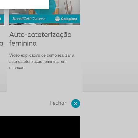
Auto-cateterização
a
feminina
Vídeo explicativo de como realizar a
auto-cateterização feminina, em
crianças.
Fechar