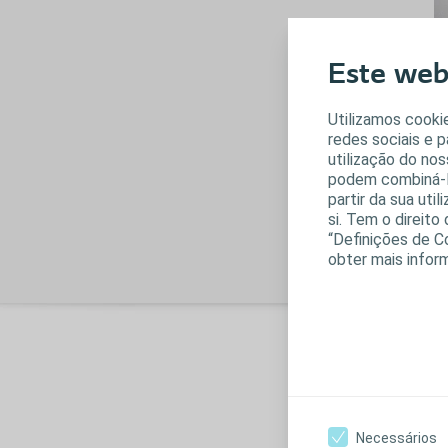
Q
Este webs
f
Utilizamos cookie
c
redes sociais e 
utilização do nos
En
podem combiná-la
ma
partir da sua uti
qu
si. Tem o direit
da
“Definições de C
obter mais infor
G
c
Necessários