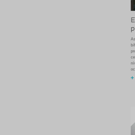
E
p
As
bí
pr
ce
ní
oc