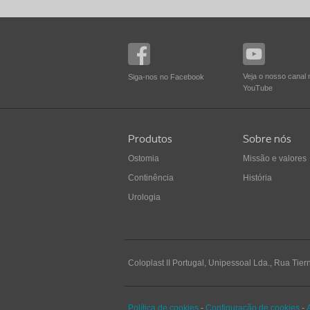
Veja o nosso canal 
Siga-nos no Facebook
YouTube
Produtos
Sobre nós
Ostomia
Missão e valores
Continência
História
Urologia
Coloplast II Portugal, Unipessoal Lda., Rua Tier
Política de cookies
-
Configuração de cookies
-