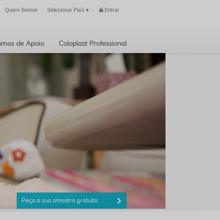
Quem Somos
Selecionar País
▾
Entrar
Fechar
amas de Apoio
Coloplast Professional
Peça a sua amostra gratuita