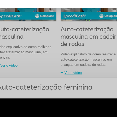
uto-cateterização
Auto-cateterização
asculina
masculina em cadeir
de rodas
deo explicativo de como realizar a
to-cateterização masculina, em
Vídeo explicativo de como realizar a
ianças.
auto-cateterização masculina, em
crianças em cadeira de rodas.
Ver o vídeo
Ver o vídeo
uto-cateterização feminina