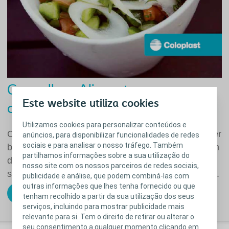
Conselhos Alimentares para
Este website utiliza cookies
cuidar da sua Ileostomia
Utilizamos cookies para personalizar conteúdos e
Comer e hidratar-se são necessidades vitais. Comer
anúncios, para disponibilizar funcionalidades de redes
sociais e para analisar o nosso tráfego. Também
bem proporciona um bem-estar incomparável. É um
partilhamos informações sobre a sua utilização do
deleite para o paladar, os olhos e o olfato. Hidratar-
nosso site com os nossos parceiros de redes sociais,
se bem é garantir uma boa absorção dos alimentos.
publicidade e análise, que podem combiná-las com
outras informações que lhes tenha fornecido ou que
Descarregar
tenham recolhido a partir da sua utilização dos seus
serviços, incluindo para mostrar publicidade mais
relevante para si. Tem o direito de retirar ou alterar o
seu consentimento a qualquer momento clicando em