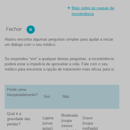
Mais sobre as causas da
incontinência
Fechar
Abaixo encontra algumas perguntas simples para ajudar a iniciar
um diálogo com o seu médico.
Se respondeu “sim” a qualquer destas perguntas, a incontinência
poderá estar a impedi-la de aproveitar a vida. Fale com o seu
médico para encontrar a opção de tratamento mais eficaz para si.
Perde urina
inesperadamente?
Sim
Não
Qual é a
Moderada
Ligeira
Grave
gravidade das
(roupa
(umas
(roupa
perdas?
interior
gotas)
molhada)