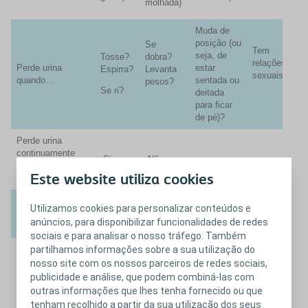
molhada)
Muda de
posição (ou
Se
Tem
seja, de
Tosse?
dobra?
relações
Perde urina
estar
Espirra?
Levanta
sexuais?
quando…
sentada ou
pesos?
Se ri?
deitada
para ficar
de pé)?
Perde urina
continuamente
Sim
Não
durante o dia?
Este website utiliza cookies
Perde urina
Utilizamos cookies para personalizar conteúdos e
quando dorme?
Sim
Não
anúncios, para disponibilizar funcionalidades de redes
sociais e para analisar o nosso tráfego. Também
partilhamos informações sobre a sua utilização do
As perdas de
urina fizeram com
nosso site com os nossos parceiros de redes sociais,
que mudasse o
publicidade e análise, que podem combiná-las com
Sim
Não
seu estilo de
outras informações que lhes tenha fornecido ou que
vida?
tenham recolhido a partir da sua utilização dos seus