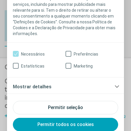
serviços, incluindo para mostrar publicidade mais
relevante para si. Tem o direito de retirar ou alterar o
Se sim, de que
Limitar
seu consentimento a qualquer momento clicando em
Limitar o
forma é que o seu
a
Deixar de
“Definições de Cookies”. Consulte a nossa Política de
Ficar em
vestuário a
estilo de vida
ingestão
fazer
O
Cookies e a Declaração de Privacidade para obter mais
casa
roupas
mudou?
de
exercício
informações.
escuras
líquidos
Fechar
Necessários
Preferências
Estatísticas
Marketing
Opções de tratamento
Opções de
Opções de
Mostrar detalhes
tratamento da
tratamento
incontinência sem
cirúrgico para a
cirurgia
incontinência
Permitir seleção
Opções de tratamento não
Opções de tratamento cirúrgico
cirúrgico
Permitir todos os cookies