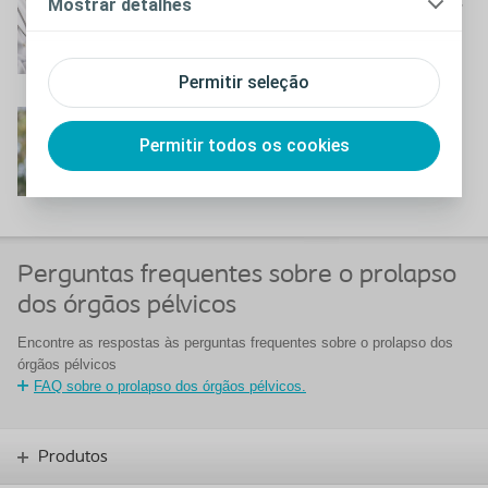
O que esperar durante a
Mostrar detalhes
cirurgia
Durante a cirurgia
Permitir seleção
O que esperar depois da
Permitir todos os cookies
cirurgia
Depois da cirurgia
Perguntas frequentes sobre o prolapso
dos órgãos pélvicos
Encontre as respostas às perguntas frequentes sobre o prolapso dos
órgãos pélvicos
FAQ sobre o prolapso dos órgãos pélvicos.
Produtos