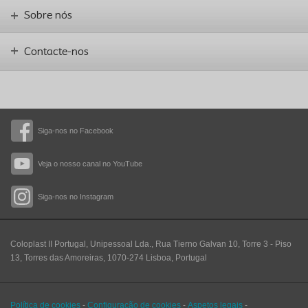
Sobre nós
Contacte-nos
Siga-nos no Facebook
Veja o nosso canal no YouTube
Siga-nos no Instagram
Coloplast II Portugal, Unipessoal Lda., Rua Tierno Galvan 10, Torre 3 - Piso
13, Torres das Amoreiras, 1070-274 Lisboa, Portugal
Política de cookies
-
Configuração de cookies
-
Aspetos legais
-