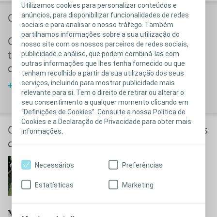
Utilizamos cookies para personalizar conteúdos e
anúncios, para disponibilizar funcionalidades de redes
Opções de tratamento
sociais e para analisar o nosso tráfego. Também
partilhamos informações sobre a sua utilização do
Opções de
Opções de
nosso site com os nossos parceiros de redes sociais,
publicidade e análise, que podem combiná-las com
tratamento não
tratamento
outras informações que lhes tenha fornecido ou que
cirúrgico
cirúrgico
tenham recolhido a partir da sua utilização dos seus
serviços, incluindo para mostrar publicidade mais
Saiba mais sobre as opções de
Leia mais sobre as opções de
relevante para si. Tem o direito de retirar ou alterar o
tratamento não cirúrgico
tratamento cirúrgico
seu consentimento a qualquer momento clicando em
“Definições de Cookies”. Consulte a nossa Política de
Cookies e a Declaração de Privacidade para obter mais
O que acontece antes, durante e depois
informações.
da cirurgia?
O que esperar antes da
Necessários
Preferências
cirurgia
Estatísticas
Marketing
Antes da cirurgia