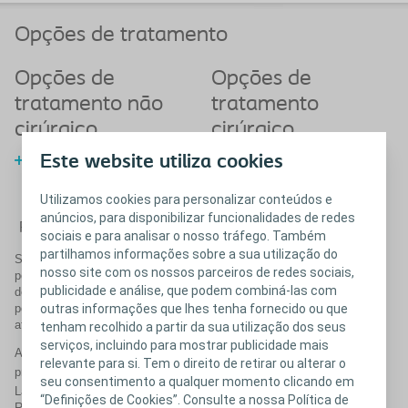
Opções de tratamento
Opções de
Opções de
tratamento não
tratamento
cirúrgico
cirúrgico
Este website utiliza cookies
Saiba mais sobre as opções de
tratamento não cirúrgico
Utilizamos cookies para personalizar conteúdos e
anúncios, para disponibilizar funcionalidades de redes
Fechar
sociais e para analisar o nosso tráfego. Também
partilhamos informações sobre a sua utilização do
Se precisar de cirurgia para reparar o seu prolapso dos órgãos
nosso site com os nossos parceiros de redes sociais,
pélvicos, o tratamento envolve a utilização do seu próprio tecido, ou
publicidade e análise, que podem combiná-las com
de um enxerto, para reparar o pavimento pélvico. Os enxertos
podem ser biológicos ou de rede sintética, que irá apoiar os órgãos
outras informações que lhes tenha fornecido ou que
afetados e aliviar os sintomas que tem sentido.
tenham recolhido a partir da sua utilização dos seus
serviços, incluindo para mostrar publicidade mais
A Coloplast oferece produtos únicos para o reforço da reparação do
relevante para si. Tem o direito de retirar ou alterar o
™
®
prolapso: os produtos biológicos Axis
Dermis e Suspend
Fascia
seu consentimento a qualquer momento clicando em
®
®
Lata; e as redes sintéticas Restorelle
e Exair
. As redes sintéticas
“Definições de Cookies”. Consulte a nossa Política de