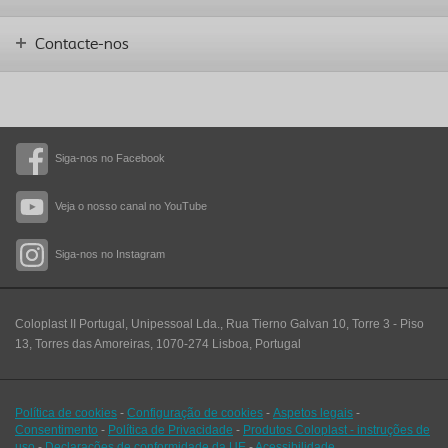
Contacte-nos
Siga-nos no Facebook
Veja o nosso canal no YouTube
Siga-nos no Instagram
Coloplast II Portugal, Unipessoal Lda., Rua Tierno Galvan 10, Torre 3 - Piso
13, Torres das Amoreiras, 1070-274 Lisboa, Portugal
Política de cookies
-
Configuração de cookies
-
Aspetos legais
-
Consentimento
-
Política de Privacidade
-
Produtos Coloplast - instruções de
uso
-
Declarações de conformidade da UE
-
Acessibilidade