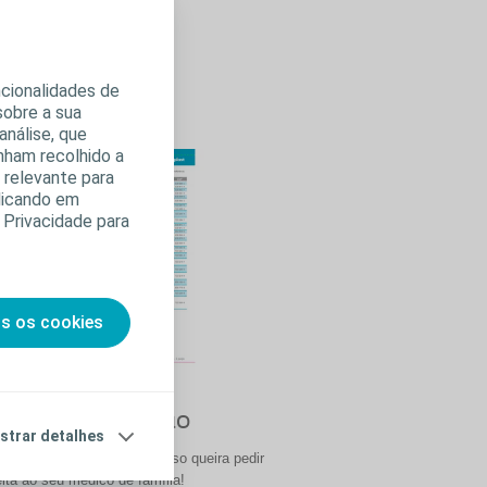
ncionalidades de
sobre a sua
análise, que
nham recolhido a
s relevante para
clicando em
 Privacidade para
os os cookies
iar de Prescrição
strar detalhes
ste auxiliar de prescrição caso queira pedir
ita ao seu médico de família!