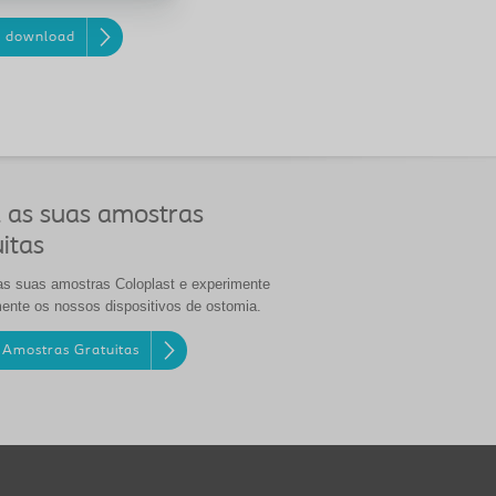
r download
 as suas amostras
itas
as suas amostras Coloplast e experimente
mente os nossos dispositivos de ostomia.
 Amostras Gratuitas