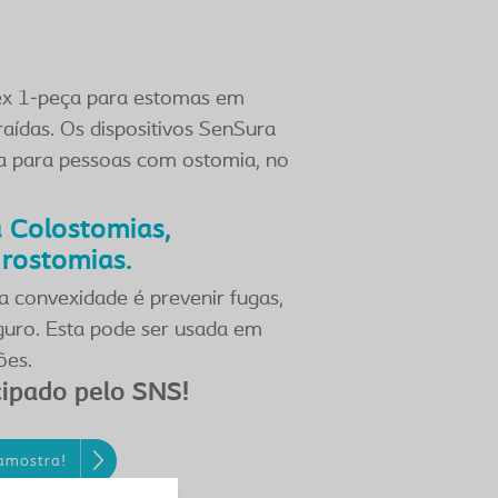
x 1-peça para estomas em
aídas. Os dispositivos SenSura
ta para pessoas com ostomia, no
a Colostomias,
Urostomias.
da convexidade é prevenir fugas,
guro. Esta pode ser usada em
ões.
ipado pelo SNS!
amostra!