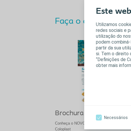
Este webs
Faça o download dos
Utilizamos cookie
redes sociais e 
utilização do nos
podem combiná-la
partir da sua uti
si. Tem o direit
“Definições de C
obter mais infor
Brochura
Necessários
Conheça o NOVO SenSura Convex 1-Peça 
Coloplast