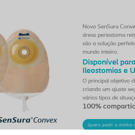
Novo SenSura Conve
áreas periestoma retr
são a solução perfei
mundo inteiro.
Disponível par
Ileostomias e 
O principal objetivo 
criando um ajuste se
vários tipos de situaç
100% compartic
Quero pedir a minha 