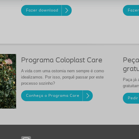
Fazer download
Faze
Programa Coloplast Care
Peça
gratu
A vida com uma ostomia nem sempre é como
idealizamos. Por isso, porquê passar por este
Paça já 
processo sozinho?
gratuita
Conheça o Programa Care
Pedir