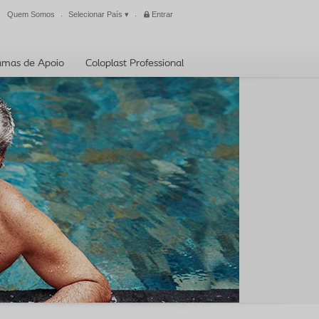
Quem Somos
Selecionar País
▾
Entrar
Fechar
amas de Apoio
Coloplast Professional