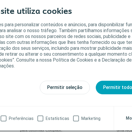
ite utiliza cookies
 materiais que temos disponíveis!
s para personalizar conteúdos e anúncios, para disponibilizar fu
para analisar o nosso tráfego. Também partilhamos informações 
so site com os nossos parceiros de redes sociais, publicidade e 
s com outras informações que lhes tenha fornecido ou que te
lização dos seus serviços, incluindo para mostrar publicidade mai
o de retirar ou alterar o seu consentimento a qualquer momento 
ookies”. Consulte a nossa Política de Cookies e a Declaração de
mações.
Permitir seleção
Permitir tod
Catálogo de Produtos
Auxil
Mo
Preferências
Estatísticas
Marketing
da
Descubra toda a gama de placas, sacos e acessórios
Utilize e
para ostomias Coloplast.
uma rece