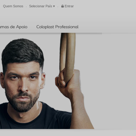
Quem Somos
Selecionar País
▾
Entrar
Fechar
amas de Apoio
Coloplast Professional