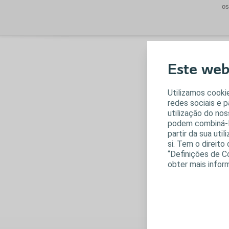
os
V
Este webs
Os
Utilizamos cookie
redes sociais e 
utilização do nos
podem combiná-la
partir da sua uti
si. Tem o direit
“Definições de C
obter mais infor
P
A 
cl
co