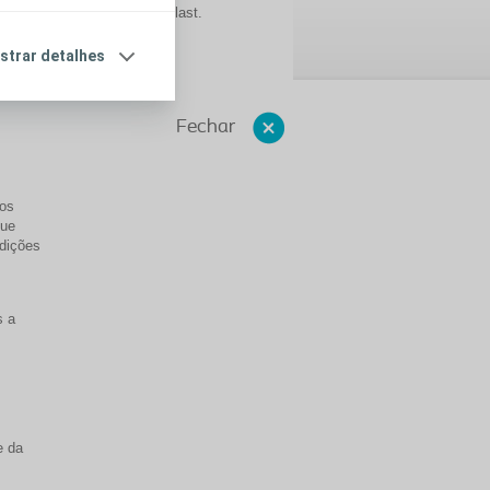
cerne da cultura Coloplast.
strar detalhes
Fechar
 os
que
ndições
s a
e da