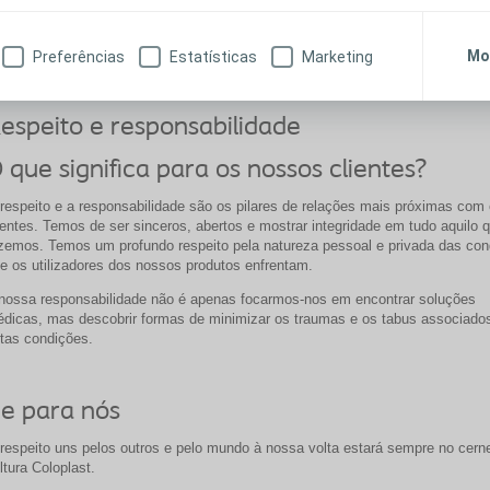
sso objetivo.
O que significa a paixão para nós?
O que significa a proximidade para
Mo
Preferências
Estatísticas
Marketing
nós?
espeito e responsabilidade
 que significa para os nossos clientes?
respeito e a responsabilidade são os pilares de relações mais próximas com
ientes. Temos de ser sinceros, abertos e mostrar integridade em tudo aquilo 
zemos. Temos um profundo respeito pela natureza pessoal e privada das co
e os utilizadores dos nossos produtos enfrentam.
nossa responsabilidade não é apenas focarmos-nos em encontrar soluções
dicas, mas descobrir formas de minimizar os traumas e os tabus associado
tas condições.
..e para nós
respeito uns pelos outros e pelo mundo à nossa volta estará sempre no cern
ltura Coloplast.