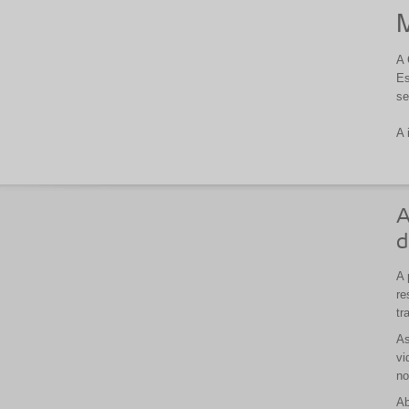
M
A 
Es
se
A 
A
d
A 
re
tr
As
vi
no
Ab