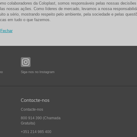
mo colaboradores da Coloplast, somos responsáveis pelas nossas decisões
las nossas ações. Como líderes de mercado, levamos a nossa responsabili
ito a sério, mostrando respeito pelo ambiente, pela sociedade e pelas quest
icas em tudo o que fazemos.
Fechar
no
Siga-nos no Instagram
Contacte-nos
Contacte-nos
800 914 390
(Chamada
Gratuita)
+351 214 985 400