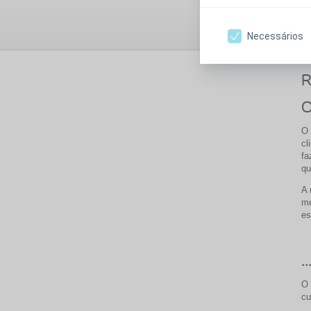
no
Necessários
R
O
O 
cl
fa
qu
A 
mé
es
.
O 
cu