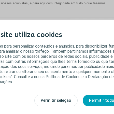
 nossos acionistas, e para agir com integridade em tudo o que fazemos.
alores
ite utiliza cookies
 nossos valores definem a forma como pensamos e agimos, como indivídu
s para personalizar conteúdos e anúncios, para disponibilizar fu
para analisar o nosso tráfego. Também partilhamos informações 
so site com os nossos parceiros de redes sociais, publicidade e 
s com outras informações que lhes tenha fornecido ou que te
lização dos seus serviços, incluindo para mostrar publicidade mai
o de retirar ou alterar o seu consentimento a qualquer momento 
ookies”. Consulte a nossa Política de Cookies e a Declaração de
mações.
roximidade
Paixão
proximidade com todos os nossos
Na Coloplast, partilhamos uma paixã
Permitir seleção
Permitir tod
ientes – consumidores finais bem
em fazer a diferença e estamos
mo profissionais de saúde – é o
empenhados em atingi-la.