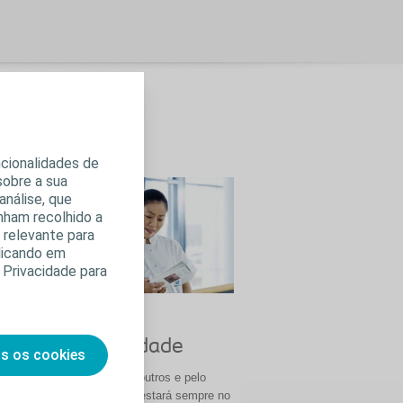
os e como empresa.
ncionalidades de
sobre a sua
análise, que
nham recolhido a
s relevante para
clicando em
 Privacidade para
Respeito e
responsabilidade
o
os os cookies
O respeito uns pelos outros e pelo
mundo à nossa volta estará sempre no