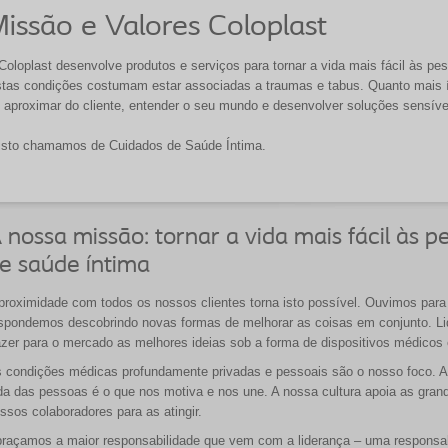
issão e Valores Coloplast
Coloplast desenvolve produtos e serviços para tornar a vida mais fácil às 
tas condições costumam estar associadas a traumas e tabus. Quanto mais í
 aproximar do cliente, entender o seu mundo e desenvolver soluções sensív
isto chamamos de Cuidados de Saúde Íntima.
 nossa missão: tornar a vida mais fácil às
e saúde íntima
proximidade com todos os nossos clientes torna isto possível. Ouvimos par
spondemos descobrindo novas formas de melhorar as coisas em conjunto. Li
azer para o mercado as melhores ideias sob a forma de dispositivos médicos
 condições médicas profundamente privadas e pessoais são o nosso foco. A 
da das pessoas é o que nos motiva e nos une. A nossa cultura apoia as grand
ssos colaboradores para as atingir.
raçamos a maior responsabilidade que vem com a liderança – uma responsab