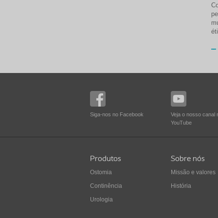
Co
pe
mu
ét
Veja o nosso canal 
Siga-nos no Facebook
YouTube
Produtos
Sobre nós
Ostomia
Missão e valores
Continência
História
Urologia