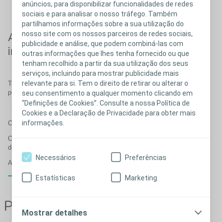
anúncios, para disponibilizar funcionalidades de redes
diminui o risco de prisão de ventre.
sociais e para analisar o nosso tráfego. Também
partilhamos informações sobre a sua utilização do
nosso site com os nossos parceiros de redes sociais,
A importância de uma rotina
publicidade e análise, que podem combiná-las com
intestinal
outras informações que lhes tenha fornecido ou que
tenham recolhido a partir da sua utilização dos seus
serviços, incluindo para mostrar publicidade mais
relevante para si. Tem o direito de retirar ou alterar o
Ter a possibilidade de decidir onde e quando esvaziar o intestino
pode melhorar significativamente a qualidade de vida.
seu consentimento a qualquer momento clicando em
“Definições de Cookies”. Consulte a nossa Política de
Cookies e a Declaração de Privacidade para obter mais
informações.
Os problemas intestinais são extremamente comuns.
O plano para cuidar do intestino e como encaixá-lo na vida diária
deve ser exclusivo para cada pessoa.
Necessários
Preferências
A evacuação intestinal regular evita perdas e obstipação crónica.
Fechar
Estatísticas
Marketing
®
Peristeen
Plus
Mostrar detalhes