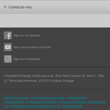
Contacte-nos
Siga-nos no Facebook
Veja o nosso canal no YouTube
Siga-nos no Instagram
Coloplast II Portugal, Unipessoal Lda., Rua Tierno Galvan 10, Torre 3 - Piso
13, Torres das Amoreiras, 1070-274 Lisboa, Portugal
Política de cookies
-
Configuração de cookies
-
Aspetos legais
-
Consentimento
-
Política de Privacidade
-
Produtos Coloplast - instruções de
uso
-
Declarações de conformidade da UE
-
Acessibilidade