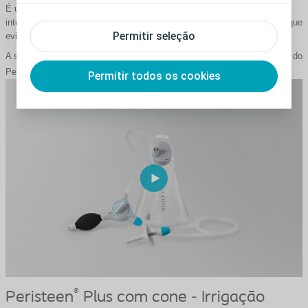
É uma ferramenta que pode ajudá-lo no tratamento dos seus problemas
intestinais, permitindo-lhe alcançar uma rotina de evacuação intestinal que
Permitir seleção
evita perdas ou obstipação.
A seguir, apresentamos três vídeos explicativos sobre o funcionamento do
®
Peristeen
Plus.
Permitir todos os cookies
®
Peristeen
Plus com cone - Irrigação