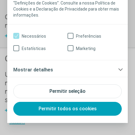
“Definições de Cookies”. Consulte a nossa Política de
Cookies e a Declaração de Privacidade para obter mais
informações.
O que é o intestino
neurogénico?
Necessários
Preferências
O intestino neurogénico
Estatísticas
Marketing
Conselhos, ferramentas e guias
Mostrar detalhes
Um estilo de vida
melhor resulta
Permitir seleção
num intestino mais
saudável
Permitir todos os cookies
Um estilo de vida melhor
resulta num intestino mais
saudável