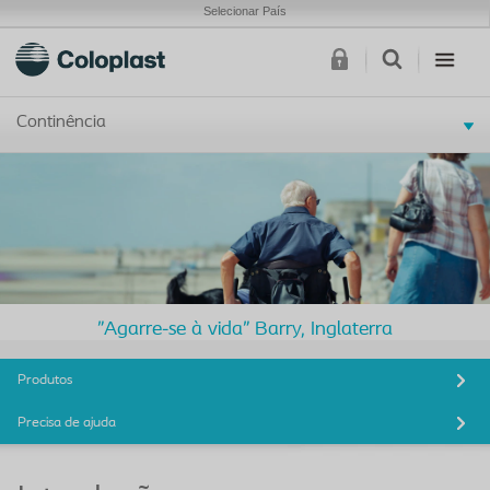
Selecionar País
Continência
"Agarre-se à vida" Barry, Inglaterra
Produtos
Precisa de ajuda