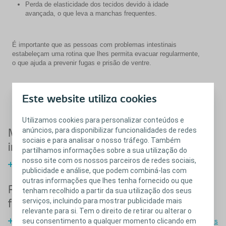
Perda de elasticidade dos tecidos devido à idade
avançada, o que leva a manchas frequentes.
É importante que as pessoas com problemas intestinais
estabeleçam uma rotina que lhes permita evacuar regularmente,
o que ajuda a prevenir fugas e prisão de ventre.
Mais informações sobre os produtos que a Coloplast pode
Este website utiliza cookies
oferecer.
Fechar
Utilizamos cookies para personalizar conteúdos e
anúncios, para disponibilizar funcionalidades de redes
Mais informações sobre obstipação e
sociais e para analisar o nosso tráfego. Também
incontinência fecal
partilhamos informações sobre a sua utilização do
nosso site com os nossos parceiros de redes sociais,
Mais informações sobre obstipação e incontinência fecal
publicidade e análise, que podem combiná-las com
outras informações que lhes tenha fornecido ou que
Respostas às perguntas mais
tenham recolhido a partir da sua utilização dos seus
serviços, incluindo para mostrar publicidade mais
frequentes sobre problemas intestinais
relevante para si. Tem o direito de retirar ou alterar o
seu consentimento a qualquer momento clicando em
Respostas às perguntas mais frequentes sobre problemas intestinais